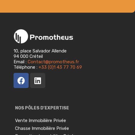
PARTICULIERS
Vous souhaitez devenir propriétaire
d’un château ?
Nous vous aidons à mettre en
perspective les données de votre projet
10, place Salvador Allende
94 000 Créteil
!
Email :
Contact@promotheus.fr
Téléphone :
+33 (0)1 43 77 70 69
Un consultant Promotheus
deviendra votre interlocuteur
unique.
Il vous fournira un suivi des
recherches en temps réel. Et pour la
restauration de votre bien, il vous
proposera du conseil sur mesure.
NOS PÔLES D’EXPERTISE
Nos points forts :
50 000 châteaux
Vente Immobilière Privée
référencés, une connaissance pointues
Chasse Immobilière Privée